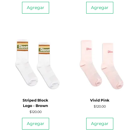
Agregar
Agregar
Striped Block
Vivid Pink
Logo - Brown
Precio
$120.00
Precio
$120.00
Agregar
Agregar