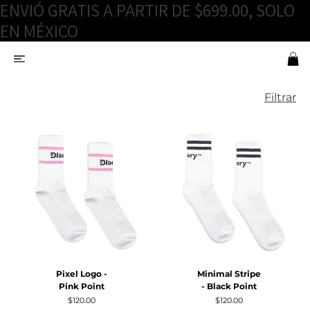
ENVIÓ GRATIS A PARTIR DE $699.00, SOLO
EN MÉXICO
Filtrar
Pixel Logo -
Minimal Stripe
Pink Point
- Black Point
Precio
Precio
$120.00
$120.00