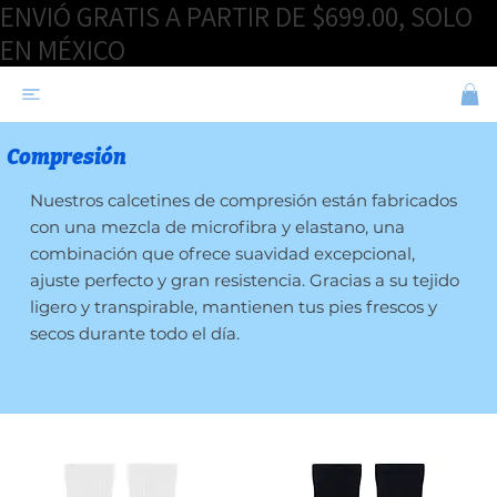
ENVIÓ GRATIS A PARTIR DE $699.00, SOLO
EN MÉXICO
Compresión
Nuestros calcetines de compresión están fabricados
con una mezcla de microfibra y elastano, una
combinación que ofrece suavidad excepcional,
ajuste perfecto y gran resistencia. Gracias a su tejido
ligero y transpirable, mantienen tus pies frescos y
secos durante todo el día.