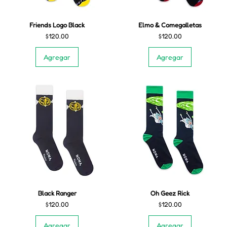
Friends Logo Black
Elmo & Comegalletas
Precio
Precio
$120.00
$120.00
Agregar
Agregar
Black Ranger
Oh Geez Rick
Precio
Precio
$120.00
$120.00
Agregar
Agregar