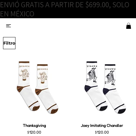
ENVIÓ GRATIS A PARTIR DE $699.00, SOLO
EN MÉXICO
Filtro
Thanksgiving
Joey Imitating Chandler
Precio
Precio
$120.00
$120.00