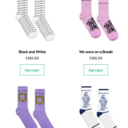
Black and White
We were on a Break!
Precio
Precio
$120.00
$120.00
Agregar
Agregar