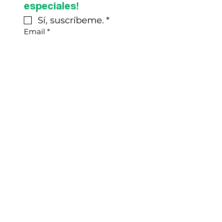
especiales!
Sí, suscríbeme.
*
Email
*
Enviar
Mantente al día con las últimas
noticias de NOMA
en nuestras redes sociales
Contáctanos