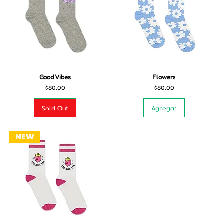
Good Vibes
Flowers
Precio
Precio
$80.00
$80.00
Sold Out
Agregar
NEW