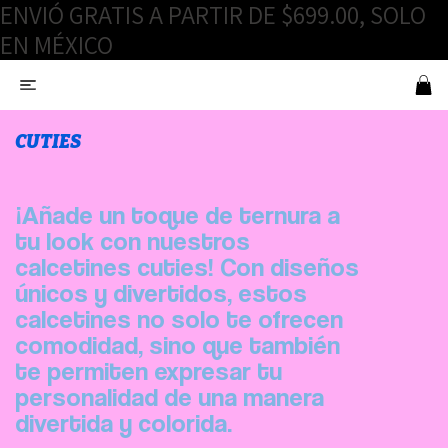
ENVIÓ GRATIS A PARTIR DE $699.00, SOLO
EN MÉXICO
CUTIES
¡Añade un toque de ternura a
tu look con nuestros
calcetines cuties! Con diseños
únicos y divertidos, estos
calcetines no solo te ofrecen
comodidad, sino que también
te permiten expresar tu
personalidad de una manera
divertida y colorida.