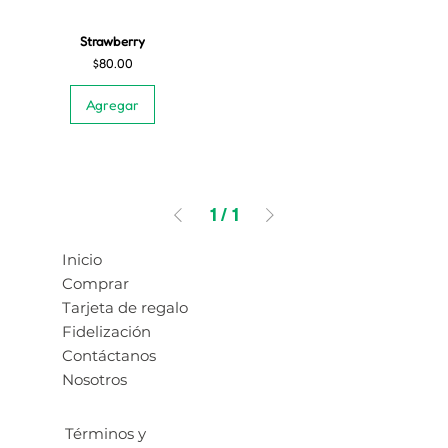
Strawberry
Precio
$80.00
Agregar
1
/
1
Inicio
Comprar
Tarjeta de regalo
Fidelización
Contáctanos
Nosotros
Términos y