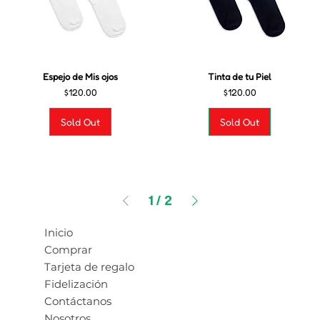
Espejo de Mis ojos
Tinta de tu Piel
Precio
Precio
$120.00
$120.00
Sold Out
Sold Out
1
/
2
Inicio
Comprar
Tarjeta de regalo
Fidelización
Contáctanos
Nosotros