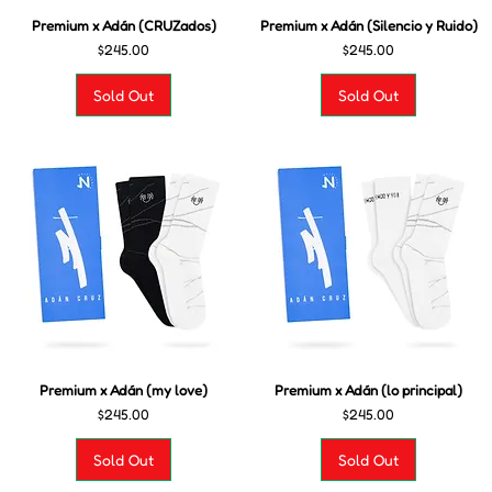
Premium x Adán (CRUZados)
Premium x Adán (Silencio y Ruido)
Precio
Precio
$245.00
$245.00
Sold Out
Sold Out
Premium x Adán (my love)
Premium x Adán (lo principal)
Precio
Precio
$245.00
$245.00
Sold Out
Sold Out