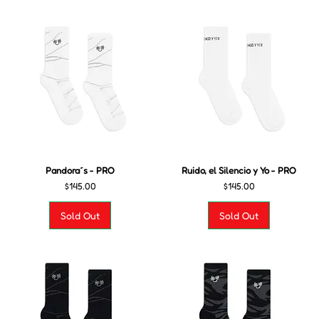
Pandora´s - PRO
Ruido, el Silencio y Yo - PRO
Precio
Precio
$145.00
$145.00
Sold Out
Sold Out