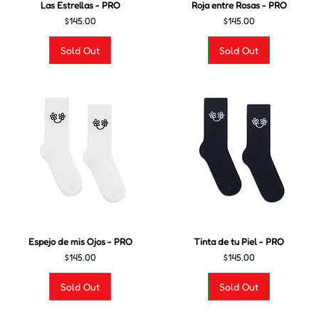
Las Estrellas - PRO
Roja entre Rosas - PRO
Precio
Precio
$145.00
$145.00
Sold Out
Sold Out
Espejo de mis Ojos - PRO
Tinta de tu Piel - PRO
Precio
Precio
$145.00
$145.00
Sold Out
Sold Out