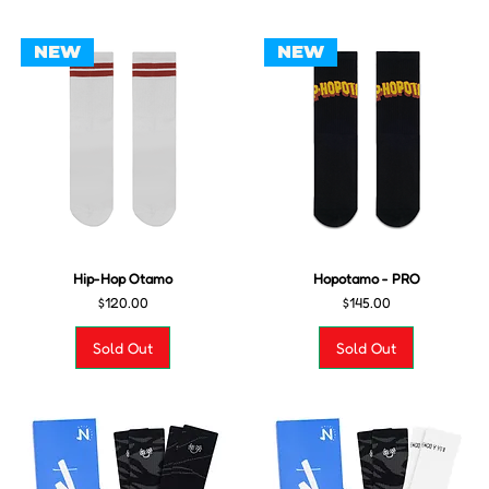
NEW
NEW
Hip-Hop Otamo
Hopotamo - PRO
Precio
Precio
$120.00
$145.00
Sold Out
Sold Out