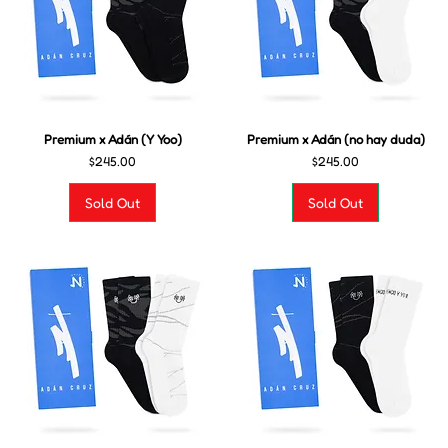
Premium x Adán (Y Yoo)
Premium x Adán (no hay duda)
Precio
Precio
$245.00
$245.00
Sold Out
Sold Out