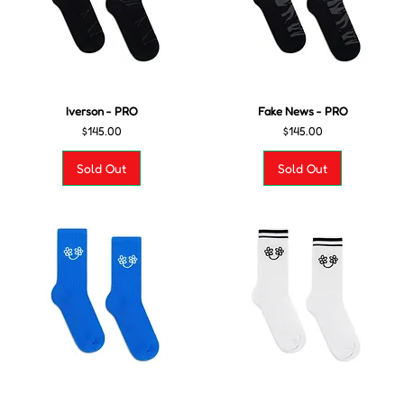
Iverson - PRO
Fake News - PRO
Precio
Precio
$145.00
$145.00
Sold Out
Sold Out