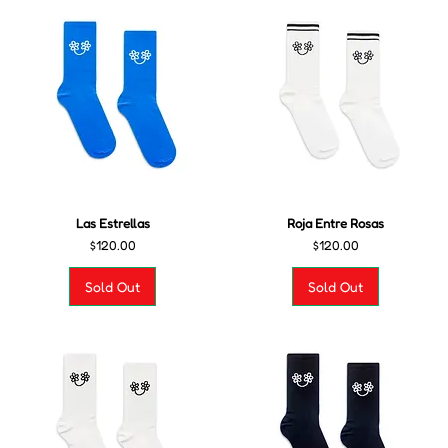
Las Estrellas
Roja Entre Rosas
Precio
Precio
$120.00
$120.00
Sold Out
Sold Out