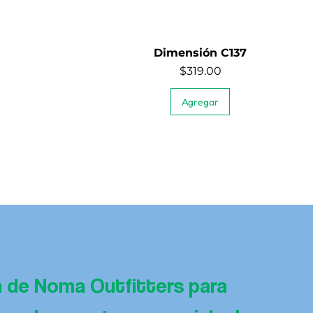
Dimensión C137
Vista rápida
Precio
$319.00
Agregar
n de Noma Outfitters para 