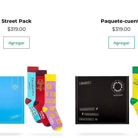
Street Pack
Paquete-cuen
Vista rápida
Vista rápida
Precio
Precio
$319.00
$319.00
Agregar
Agregar