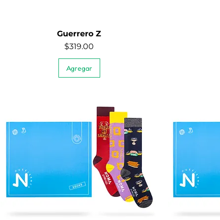
Guerrero Z
Vista rápida
Precio
$319.00
Agregar