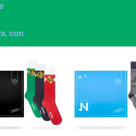
e
va, con