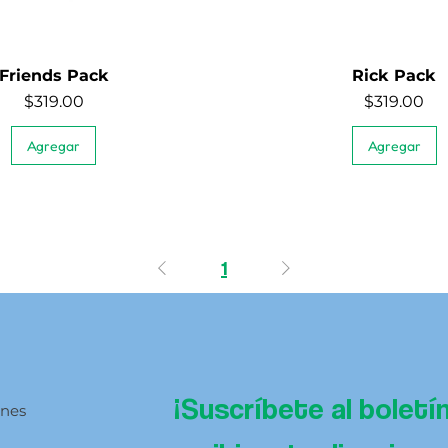
Friends Pack
Rick Pack
Vista rápida
Vista rápida
Precio
Precio
$319.00
$319.00
Agregar
Agregar
1
¡Suscríbete al boletí
ones