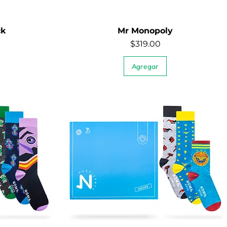
ck
Mr Monopoly
Vista rápida
Precio
$319.00
Agregar