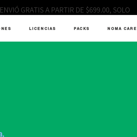
ENVIÓ GRATIS A PARTIR DE $699.00, SOLO
EN MÉXICO
ONES
LICENCIAS
PACKS
NOMA CARE
,