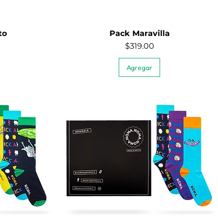
to
Pack Maravilla
Vista rápida
Precio
$319.00
Agregar