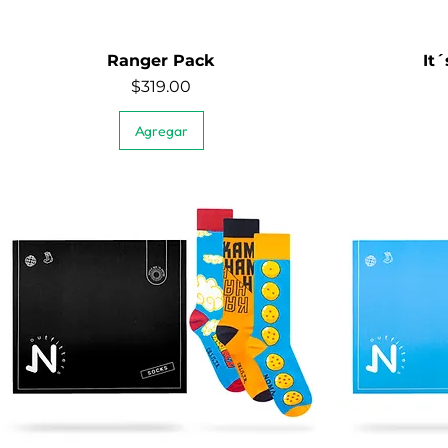
Ranger Pack
It
Vista rápida
Precio
$319.00
Agregar