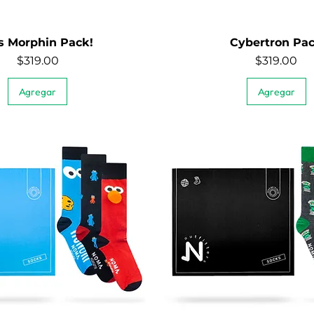
´s Morphin Pack!
Cybertron Pa
Vista rápida
Vista rápida
Precio
Precio
$319.00
$319.00
Agregar
Agregar