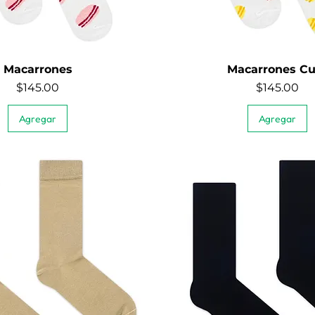
Macarrones
Macarrones Cu
Quick View
Quick View
Price
Price
$145.00
$145.00
Agregar
Agregar