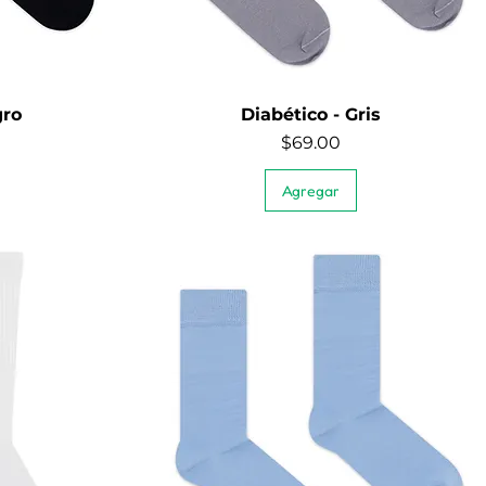
gro
Diabético - Gris
Quick View
Price
$69.00
Agregar