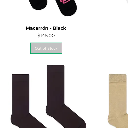
Macarrón - Black
Quick View
Price
$145.00
Out of Stock