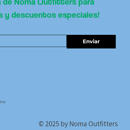
n de Noma Outfitters para 
es y descuentos especiales!
Enviar
.mx
© 2025 by Noma Outfitters