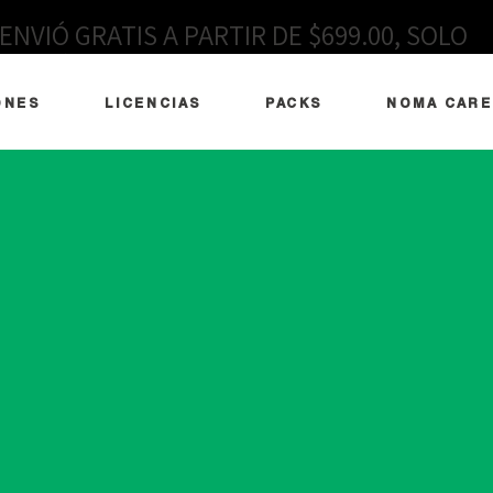
ENVIÓ GRATIS A PARTIR DE $699.00, SOLO
EN MÉXICO
ONES
LICENCIAS
PACKS
NOMA CARE