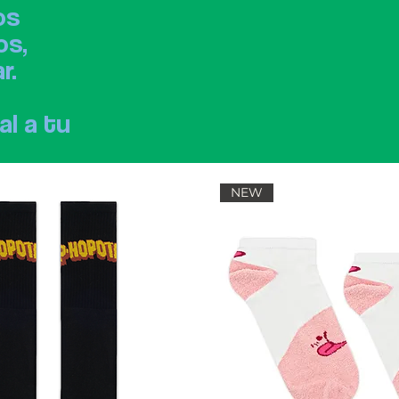
os
os,
r.
al a tu
NEW