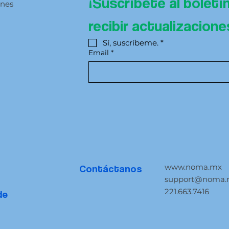
¡Suscríbete al boletí
ones
recibir actualizacion
Sí, suscríbeme.
*
Email
*
www.noma.mx
Contáctanos
support@noma
221.663.7416
de