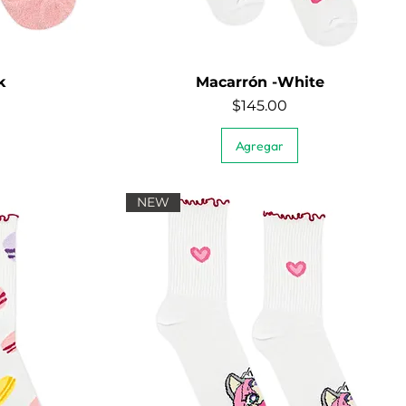
k
Macarrón -White
Quick View
Price
$145.00
Agregar
NEW