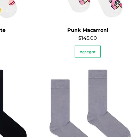
te
Punk Macarroni
Quick View
Price
$145.00
Agregar