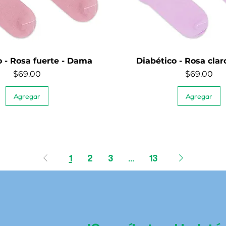
o - Rosa fuerte - Dama
Diabético - Rosa cla
Quick View
Quick View
Price
Price
$69.00
$69.00
Agregar
Agregar
1
2
3
...
13