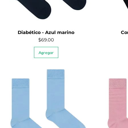
Diabético - Azul marino
Co
Quick View
Price
$69.00
Agregar