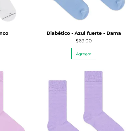
nco
Diabético - Azul fuerte - Dama
Quick View
Price
$69.00
Agregar