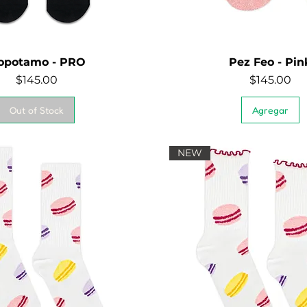
opotamo - PRO
Pez Feo - Pin
Quick View
Quick View
Price
Price
$145.00
$145.00
Out of Stock
Agregar
NEW