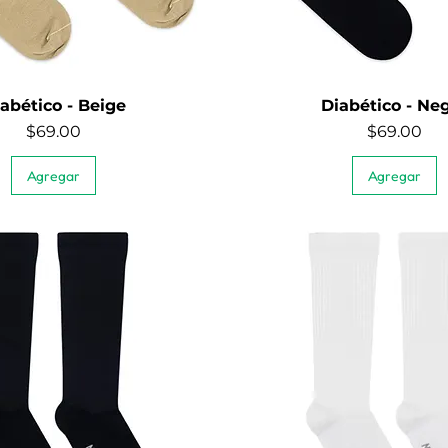
abético - Beige
Diabético - Ne
Quick View
Quick View
Price
Price
$69.00
$69.00
Agregar
Agregar