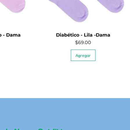
ro - Dama
Diabético - Lila -Dama
Quick View
Price
$69.00
Agregar