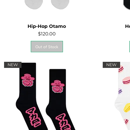
Hip-Hop Otamo
H
Quick View
Price
$120.00
Out of Stock
NEW
NEW