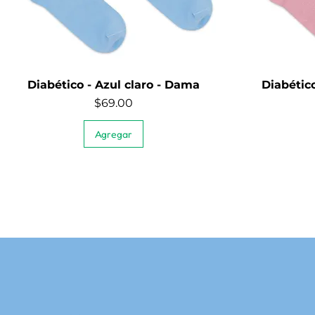
Diabético - Azul claro - Dama
Diabétic
Quick View
Price
$69.00
Agregar