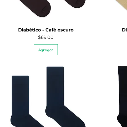
Diabético - Café oscuro
Di
Quick View
Price
$69.00
Agregar