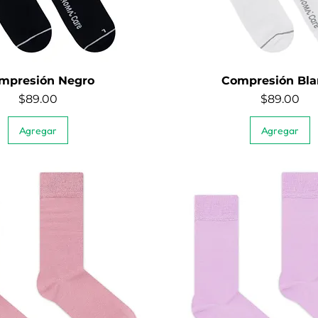
mpresión Negro
Compresión Bla
Quick View
Quick View
Price
Price
$89.00
$89.00
Agregar
Agregar