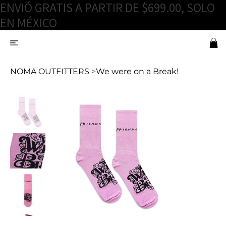
ENVIÓ GRATIS A PARTIR DE $699.00, SOLO
EN MÉXICO
NOMA OUTFITTERS
>
We were on a Break!