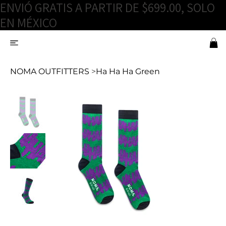
ENVIÓ GRATIS A PARTIR DE $699.00, SOLO
EN MÉXICO
NOMA OUTFITTERS
>
Ha Ha Ha Green