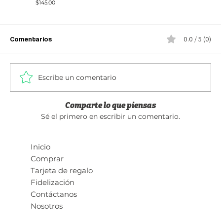
Precio
$145.00
NEW
NEW
NEW
NEW
NEW
NEW
NEW
Agregar al carrito
Agregar al carrito
Agregar al carrito
Agregar al carrito
Agregar al carrito
Agregar al carrito
Agregar al carrito
Agregar al carrito
Agregar al carrito
Agregar al carrito
Agregar al carrito
Agregar al carrito
Agotado
Agotado
Agotado
Comentarios
0.0 / 5 (0)
Escribe un comentario
Comparte lo que piensas
Sé el primero en escribir un comentario.
Inicio
Comprar
Macarrón -White
Macarrones
Macarrones Cute
Punk Macarroni
Diabético - Café oscuro
Diabético - Beige
Diabético - Negro
Diabético - Gris
Diabético - Azul marino
Compresión Negro
Compresión Blanco
Diabético - Azul fuerte - Dama
Hip-Hop Otamo
Hopotamo - PRO
Macarrón - Black
Tarjeta de regalo
Agotado
Agotado
Agotado
Precio
Precio
Precio
Precio
Precio
Precio
Precio
Precio
Precio
Precio
Precio
Precio
$145.00
$145.00
$145.00
$145.00
$69.00
$69.00
$69.00
$69.00
$69.00
$89.00
$89.00
$69.00
Fidelización
Contáctanos
Nosotros