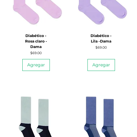
Diabético -
Diabético -
Rosa claro -
Lila -Dama
Dama
Precio
$69.00
Precio
$69.00
Agregar
Agregar