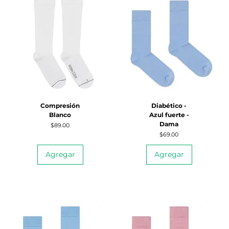
Compresión
Diabético -
Blanco
Azul fuerte -
Dama
Precio
$89.00
Precio
$69.00
Agregar
Agregar