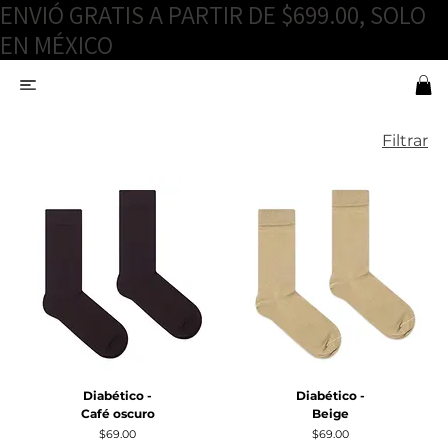
ENVIÓ GRATIS A PARTIR DE $699.00, SOLO
EN MÉXICO
Filtrar
Diabético -
Diabético -
Café oscuro
Beige
Precio
Precio
$69.00
$69.00