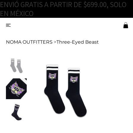
ENVIÓ GRATIS A PARTIR DE $699.00, SOLO
EN MÉXICO
NOMA OUTFITTERS
>
Three-Eyed Beast