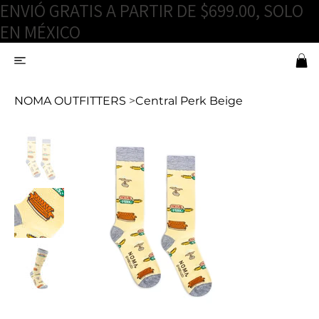
ENVIÓ GRATIS A PARTIR DE $699.00, SOLO
EN MÉXICO
NOMA OUTFITTERS
>
Central Perk Beige