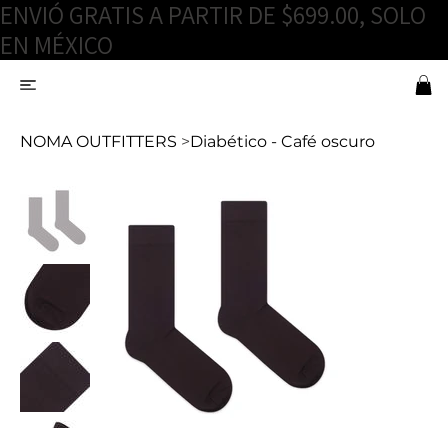
ENVIÓ GRATIS A PARTIR DE $699.00, SOLO
EN MÉXICO
NOMA OUTFITTERS
>
Diabético - Café oscuro