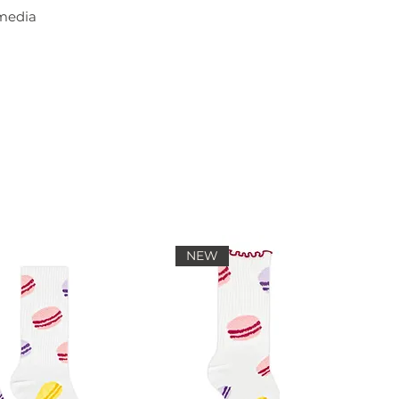
 media
NEW