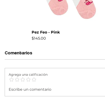
Pez Feo - Pink
Precio
$145.00
NEW
Comentarios
Agrega una calificación
Escribe un comentario