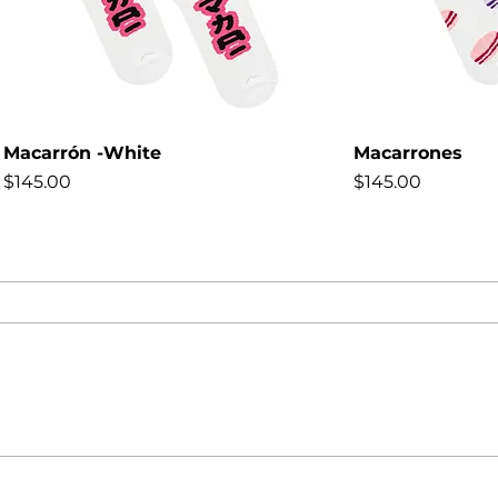
Macarrón -White
Macarrones
Precio
Precio
$145.00
$145.00
NEW
NEW