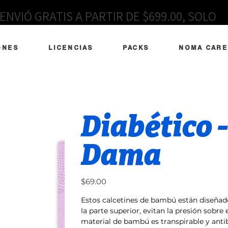
ENVIÓ GRATIS A PARTIR DE $699.00, SOLO
EN MÉXICO
ONES
LICENCIAS
PACKS
NOMA CARE
Diabético -
Dama
Precio
$69.00
Estos calcetines de bambú están diseñad
la parte superior, evitan la presión sobre
material de bambú es transpirable y anti