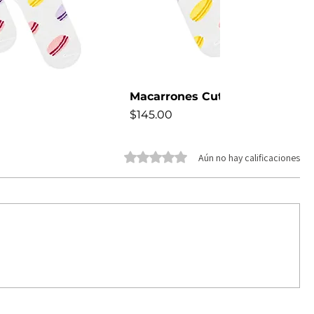
Macarrones Cute
Precio
$145.00
NEW
Obtuvo 0 de 5 estrellas.
Aún no hay calificaciones