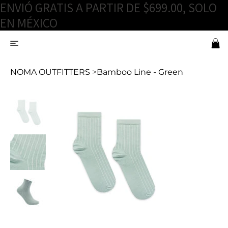
ENVIÓ GRATIS A PARTIR DE $699.00, SOLO
EN MÉXICO
NOMA OUTFITTERS
>
Bamboo Line - Green