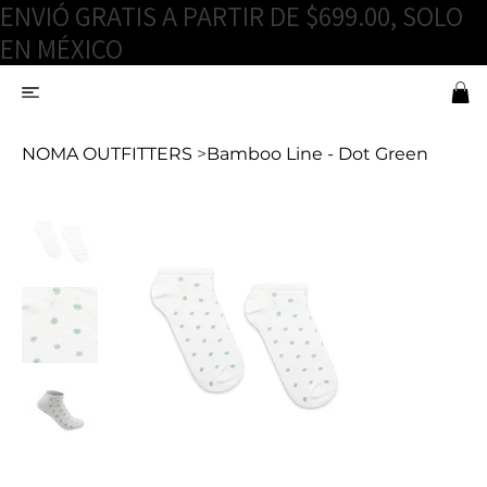
ENVIÓ GRATIS A PARTIR DE $699.00, SOLO
EN MÉXICO
NOMA OUTFITTERS
>
Bamboo Line - Dot Green