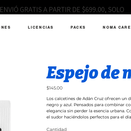
ENVIÓ GRATIS A PARTIR DE $699.00, SOLO
EN MÉXICO
ONES
LICENCIAS
PACKS
NOMA CARE
Espejo de 
Precio
$145.00
Los calcetines de Adán Cruz ofrecen un di
negro y azul. Pensados para combinar co
elegancia sin perder la esencia urbana. C
el sudor haciéndolos perfectos para el día
Cantidad