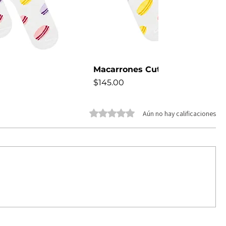
Macarrones Cute
Precio
$145.00
NEW
Obtuvo 0 de 5 estrellas.
Aún no hay calificaciones