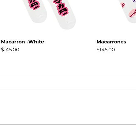
Macarrón -White
Macarrones
Precio
Precio
$145.00
$145.00
NEW
NEW