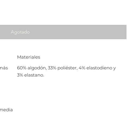
Agotado
Materiales
 más
60% algodón, 33% poliéster, 4% elastodieno y
3% elastano.
 media