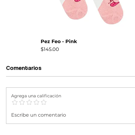
Pez Feo - Pink
Precio
$145.00
NEW
Comentarios
Agrega una calificación
Escribe un comentario