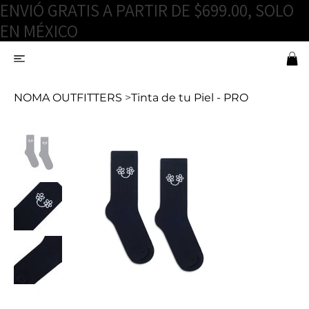
ENVIÓ GRATIS A PARTIR DE $699.00, SOLO
EN MÉXICO
NOMA OUTFITTERS
>
Tinta de tu Piel - PRO