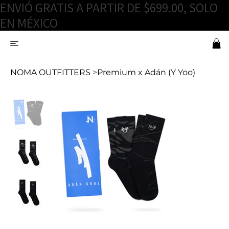
ENVIÓ GRATIS A PARTIR DE $699.00, SOLO
EN MÉXICO
NOMA OUTFITTERS
>
Premium x Adán (Y Yoo)