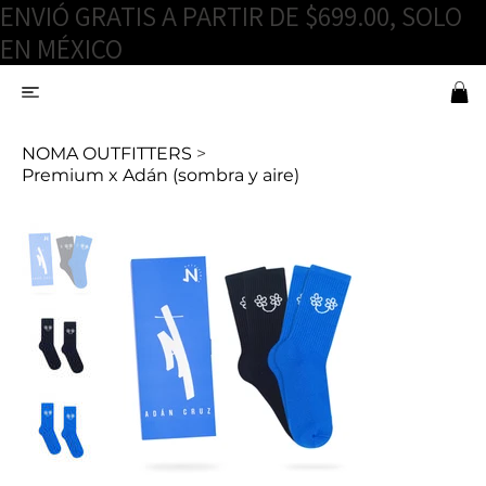
ENVIÓ GRATIS A PARTIR DE $699.00, SOLO
EN MÉXICO
NOMA OUTFITTERS
>
Premium x Adán (sombra y aire)