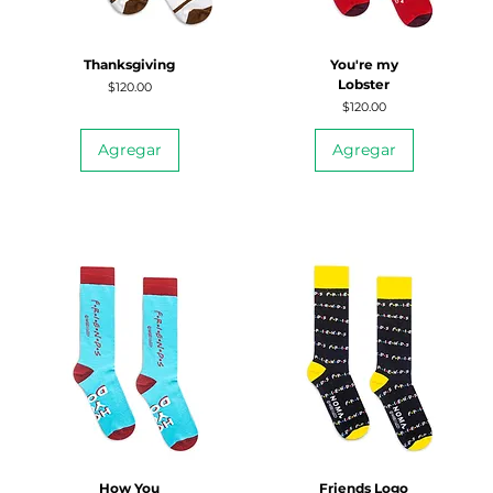
Thanksgiving
You're my
Lobster
Precio
$120.00
Precio
$120.00
Agregar
Agregar
How You
Friends Logo