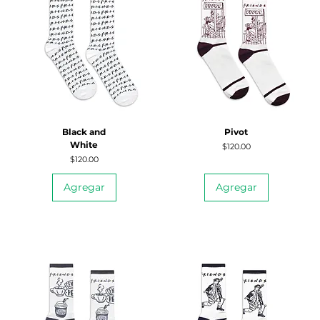
Black and
Pivot
White
Precio
$120.00
Precio
$120.00
Agregar
Agregar