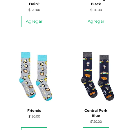
Doin?
Black
Precio
Precio
$120.00
$120.00
Agregar
Agregar
Friends
Central Perk
Blue
Precio
$120.00
Precio
$120.00