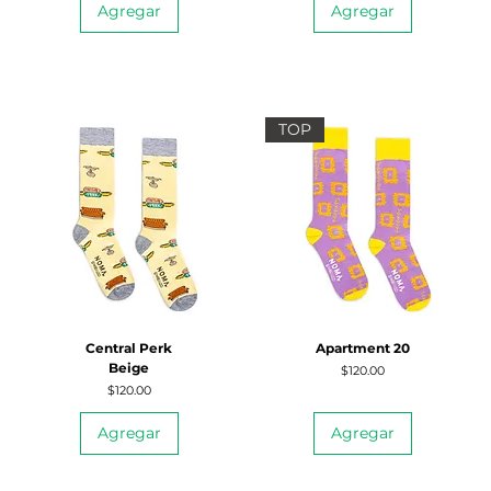
Agregar
Agregar
TOP
Central Perk
Apartment 20
Beige
Precio
$120.00
Precio
$120.00
Agregar
Agregar