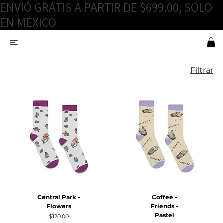
ENVIÓ GRATIS A PARTIR DE $699.00, SOLO
EN MÉXICO
Filtrar
Central Park -
Coffee -
Flowers
Friends -
Pastel
Precio
$120.00