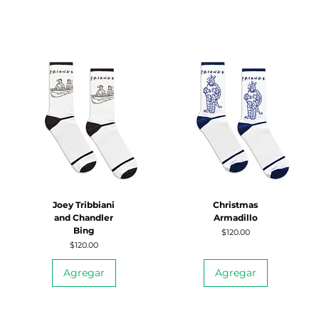
Joey Tribbiani
Christmas
and Chandler
Armadillo
Bing
Precio
$120.00
Precio
$120.00
Agregar
Agregar