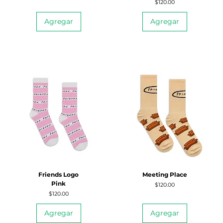
Precio
$120.00
Agregar
Agregar
Friends Logo
Meeting Place
Pink
Precio
$120.00
Precio
$120.00
Agregar
Agregar