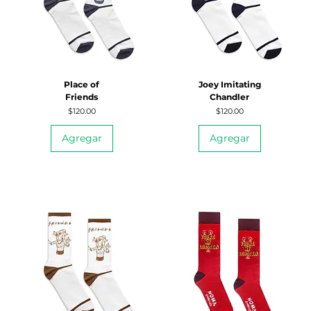
Place of
Joey Imitating
Friends
Chandler
Precio
Precio
$120.00
$120.00
Agregar
Agregar