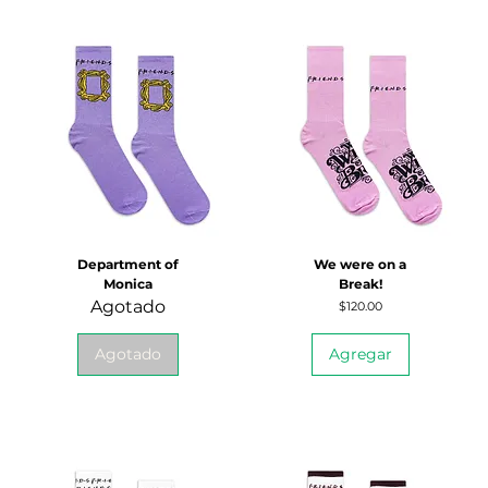
Department of
We were on a
Monica
Break!
Agotado
Precio
$120.00
Agotado
Agregar