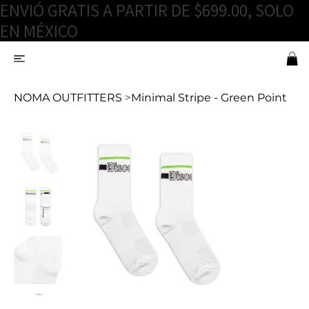
ENVIÓ GRATIS A PARTIR DE $699.00, SOLO
EN MÉXICO
NOMA OUTFITTERS
>
Minimal Stripe - Green Point