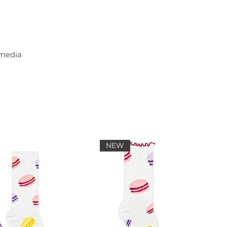
 media
NEW