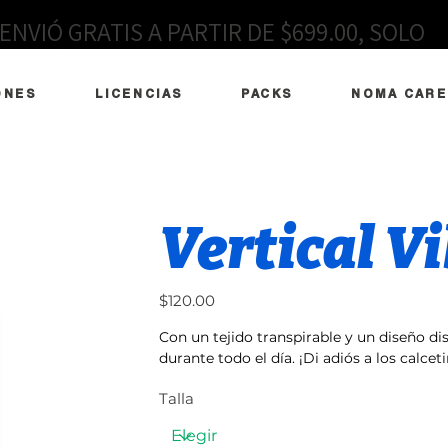
ENVIÓ GRATIS A PARTIR DE $699.00, SOLO
EN MÉXICO
ONES
LICENCIAS
PACKS
NOMA CARE
Vertical Vi
Precio
$120.00
Con un tejido transpirable y un diseño 
durante todo el día. ¡Di adiós a los calce
Talla