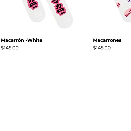
Macarrón -White
Macarrones
Precio
Precio
$145.00
$145.00
NEW
NEW