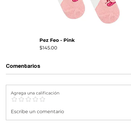
Pez Feo - Pink
Precio
$145.00
NEW
Comentarios
Agrega una calificación
Escribe un comentario