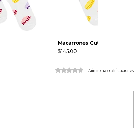
Macarrones Cute
Precio
$145.00
NEW
Obtuvo 0 de 5 estrellas.
Aún no hay calificaciones