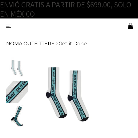
ENVIÓ GRATIS A PARTIR DE $699.00, SOLO
EN MÉXICO
NOMA OUTFITTERS
>
Get it Done