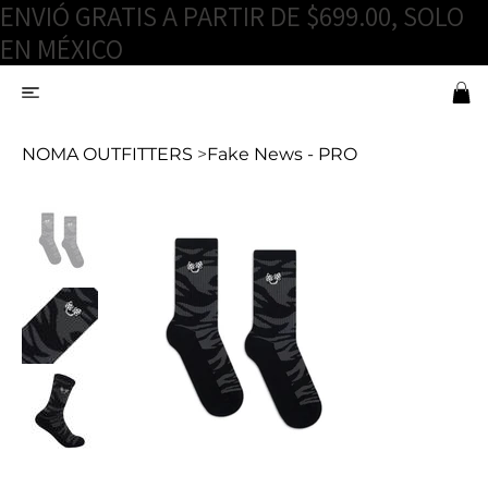
ENVIÓ GRATIS A PARTIR DE $699.00, SOLO
EN MÉXICO
NOMA OUTFITTERS
>
Fake News - PRO