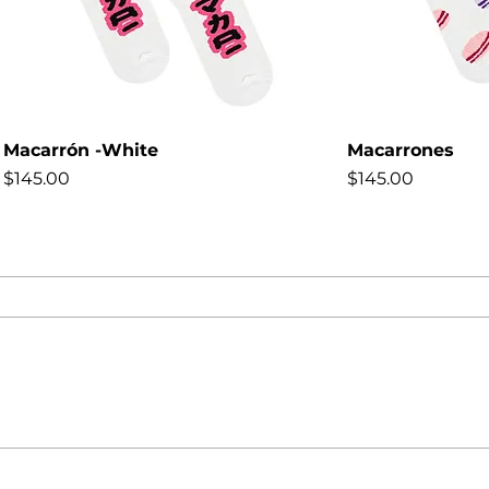
Macarrón -White
Macarrones
Precio
Precio
$145.00
$145.00
NEW
NEW