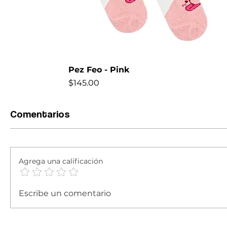
Pez Feo - Pink
Precio
$145.00
NEW
Comentarios
Agrega una calificación
Escribe un comentario