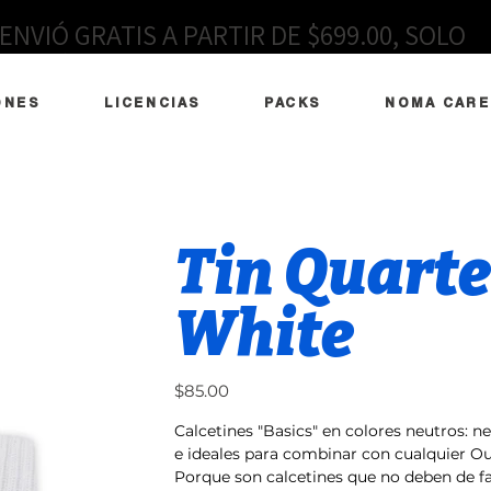
ENVIÓ GRATIS A PARTIR DE $699.00, SOLO
EN MÉXICO
ONES
LICENCIAS
PACKS
NOMA CARE
Tin Quarter
White
Precio
$85.00
Calcetines "Basics" en colores neutros: ne
e ideales para combinar con cualquier Out
Porque son calcetines que no deben de fa