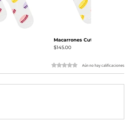
Macarrones Cute
Precio
$145.00
NEW
Obtuvo 0 de 5 estrellas.
Aún no hay calificaciones