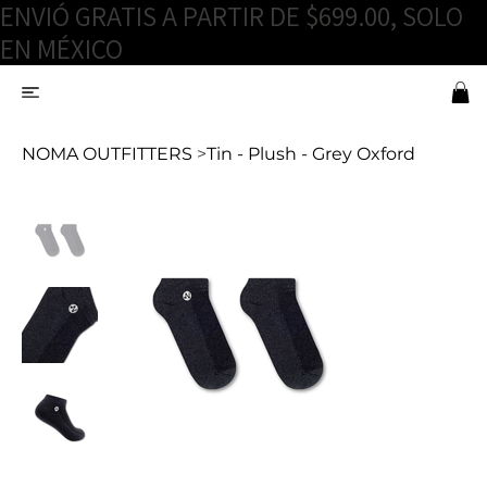
ENVIÓ GRATIS A PARTIR DE $699.00, SOLO
EN MÉXICO
NOMA OUTFITTERS
>
Tin - Plush - Grey Oxford