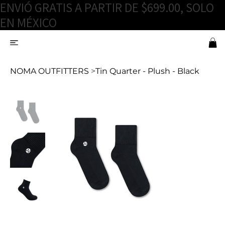
ENVIÓ GRATIS A PARTIR DE $699.00, SOLO
EN MÉXICO
NOMA OUTFITTERS
>
Tin Quarter - Plush - Black