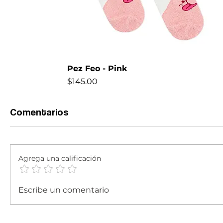
Pez Feo - Pink
Precio
$145.00
NEW
Comentarios
Agrega una calificación
Escribe un comentario