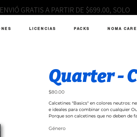
ENVIÓ GRATIS A PARTIR DE $699.00, SOLO
EN MÉXICO
ONES
LICENCIAS
PACKS
NOMA CARE
Quarter - C
Precio
$80.00
Calcetines "Basics" en colores neutros: ne
e ideales para combinar con cualquier Out
Porque son calcetines que no deben de fa
Género