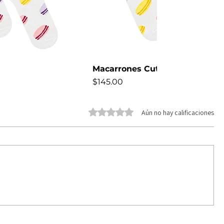
Macarrones Cute
Precio
$145.00
NEW
Obtuvo 0 de 5 estrellas.
Aún no hay calificaciones