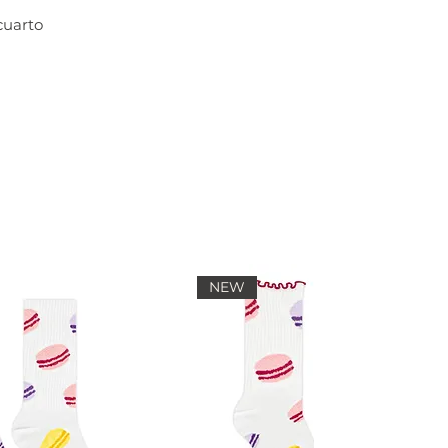
cuarto
NEW