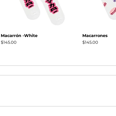
Macarrón -White
Macarrones
Precio
Precio
$145.00
$145.00
NEW
NEW