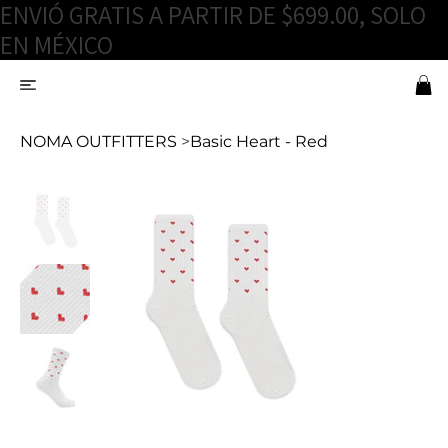
ENVIÓ GRATIS A PARTIR DE $699.00, SOLO
EN MÉXICO
NOMA OUTFITTERS
>
Basic Heart - Red