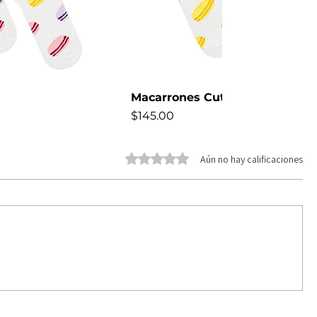
Macarrones Cute
Precio
$145.00
NEW
Obtuvo 0 de 5 estrellas.
Aún no hay calificaciones