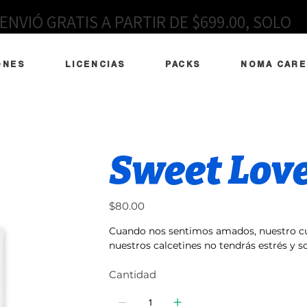
ENVIÓ GRATIS A PARTIR DE $699.00, SOLO
EN MÉXICO
ONES
LICENCIAS
PACKS
NOMA CARE
Sweet Lov
Precio
$80.00
Cuando nos sentimos amados, nuestro cu
nuestros calcetines no tendrás estrés y so
Cantidad