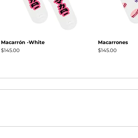
Macarrón -White
Macarrones
Precio
Precio
$145.00
$145.00
NEW
NEW