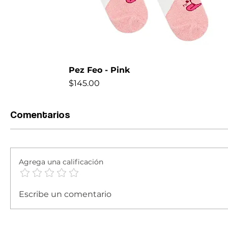
Pez Feo - Pink
Precio
$145.00
NEW
Comentarios
Agrega una calificación
Escribe un comentario