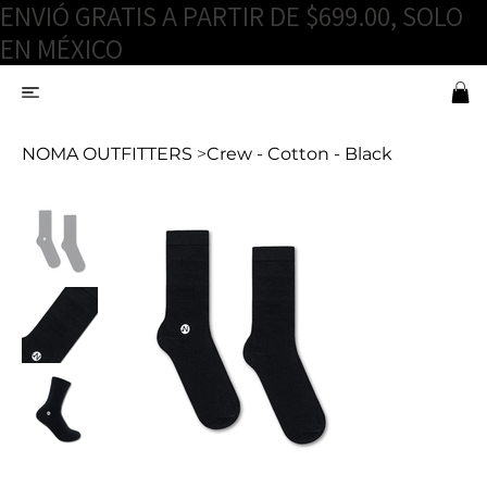
ENVIÓ GRATIS A PARTIR DE $699.00, SOLO
EN MÉXICO
NOMA OUTFITTERS
>
Crew - Cotton - Black